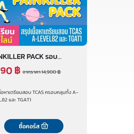
NKILLER PACK รอบ
ไลน์
590 ฿
จากราคา 14,900 ฿
นื้อหาเตรียมสอบ TCAS ครอบคลุมทั้ง A-
L82 และ TGAT1
ซื้อคอร์ส