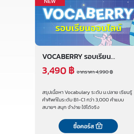
NEW
VOCABERRY รอบเรียน
ออนไลน์
3,490 ฿
จากราคา 4,990 ฿
สรุปเนื้อหา Vocabulary ระดับ ม.ปลาย เรียนรู้
คำศัพท์ในระดับ B1-C1 กว่า 3,000 คำแบบ
สบายๆ สนุก จำง่าย ใช้ได้จริง
ซื้อคอร์ส