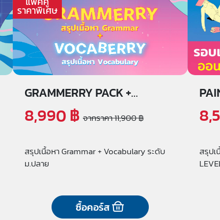
แพคคู่
ราคาพิเศษ
GRAMMERRY PACK +
PAI
VOCABERRY
ออน
8,990 ฿
8,
จากราคา 11,900 ฿
สรุปเนื้อหา Grammar + Vocabulary ระดับ
สรุปเ
ม.ปลาย
LEVE
ซื้อคอร์ส