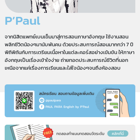
P’Paul
จากนิสิตแพทย์เบนเข็มมาสู่การสอนภาษาอังกฤษ ใช้งานสอน
พลิกชีวิตน้องๆมานับพันคน ด้วยประสบการณ์สอนมากกว่า 7 ปี
พิถีพิถันกับการเตรียมเนื้อหาในแต่ละคอร์สอย่างเข้มข้น ให้ภาษา
อังกฤษเป็นเรื่องเข้าใจง่าย ถ่ายทอดประสบการณ์ชีวิตที่นอก
เหนือจากแค่เรื่องการเรียนและใส่ใจน้องๆจนถึงห้องสอบ