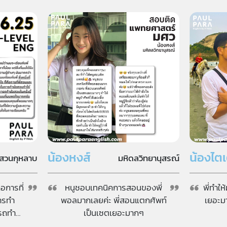
น้องหงส์
น้องไตเ
สวนกุหลาบ
มหิดลวิทยานุสรณ์
ือการที่
หนูชอบเทคนิคการสอนของพี่
พี่ทำให
ารทำ
พอลมากเลยค่ะ พี่สอนแตกศัพท์
เยอะม
รถทำ
เป็นเซตเยอะมากๆ
นนที่ผม