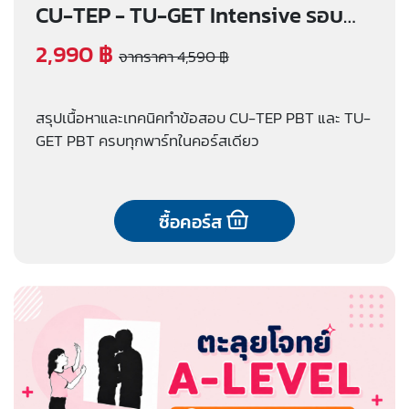
CU-TEP - TU-GET Intensive รอบ
เรียนออนไลน์
2,990 ฿
จากราคา 4,590 ฿
สรุปเนื้อหาและเทคนิคทำข้อสอบ CU-TEP PBT และ TU-
GET PBT ครบทุกพาร์ทในคอร์สเดียว
ซื้อคอร์ส