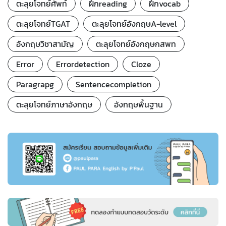
ตะลุยโจทย์ศัพท์
ฝึกreading
ฝึกvocab
ตะลุยโจทย์TGAT
ตะลุยโจทย์อังกฤษA-level
อังกฤษวิชาสามัญ
ตะลุยโจทย์อังกฤษกสพท
Error
Errordetection
Cloze
Paragrapg
Sentencecompletion
ตะลุยโจทย์ภาษาอังกฤษ
อังกฤษพื้นฐาน