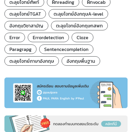
ตะลุยโจทย์ศัพท์
ฝึกreading
ฝึกvocab
ตะลุยโจทย์TGAT
ตะลุยโจทย์อังกฤษA-level
อังกฤษวิชาสามัญ
ตะลุยโจทย์อังกฤษกสพท
Error
Errordetection
Cloze
Paragrapg
Sentencecompletion
ตะลุยโจทย์ภาษาอังกฤษ
อังกฤษพื้นฐาน