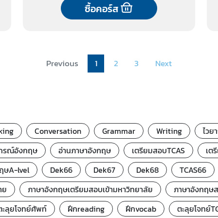
ซื้อคอร์ส
Previous
1
2
3
Next
king
Conversation
Grammar
Writing
ไวย
กรณ์อังกฤษ
อ่านภาษาอังกฤษ
เตรียมสอบTCAS
เตร
กฤษA-lvel
Dek66
Dek67
Dek68
TCAS66
าย
ภาษาอังกฤษเตรียมสอบเข้ามหาวิทยาลัย
ภาษาอังกฤษ
ตะลุยโจทย์ศัพท์
ฝึกreading
ฝึกvocab
ตะลุยโจทย์