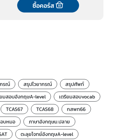
ซื้อคอร์ส
ากรณ์
สรุปไวยากรณ์
สรุปศัพท์
ียมสอบอังกฤษA-level
เตรียมสอบvocab
TCAS67
TCAS68
กสพท66
สอบหมอ
ภาษาอังกฤษม.ปลาย
TGAT
ตะลุยโจทย์อังกฤษA-level