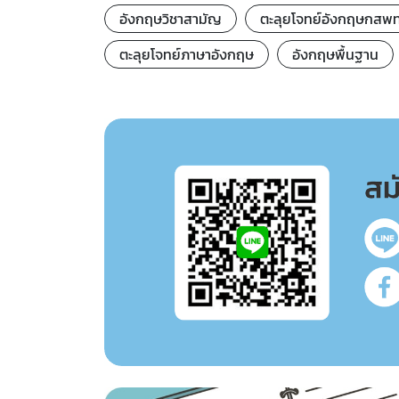
อังกฤษวิชาสามัญ
ตะลุยโจทย์อังกฤษกสพ
ตะลุยโจทย์ภาษาอังกฤษ
อังกฤษพื้นฐาน