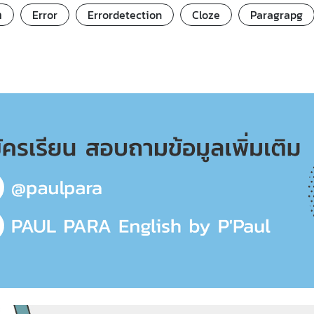
ท
Error
Errordetection
Cloze
Paragrapg