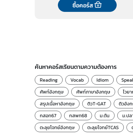
ซื้อคอร์ส
ค้นหาคอร์สเรียนตามความต้องการ
Reading
Vocab
Idiom
Spea
ศัพท์อังกฤษ
ศัพท์ภาษาอังกฤษ
ไวยา
สรุปเนื้อหาอังกฤษ
ติวT-GAT
ติวอัง
กสอท67
กสพท68
ม.ต้น
ม.ปล
ตะลุยโจทย์อังกฤษ
ตะลุยโจทย์TCAS