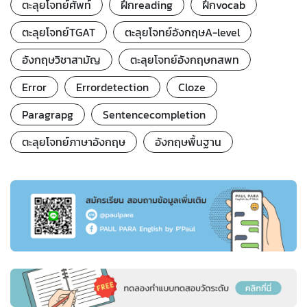
ตะลุยโจทย์ศัพท์
ฝึกreading
ฝึกvocab
ตะลุยโจทย์TGAT
ตะลุยโจทย์อังกฤษA-level
อังกฤษวิชาสามัญ
ตะลุยโจทย์อังกฤษกสพท
Error
Errordetection
Cloze
Paragrapg
Sentencecompletion
ตะลุยโจทย์ภาษาอังกฤษ
อังกฤษพื้นฐาน