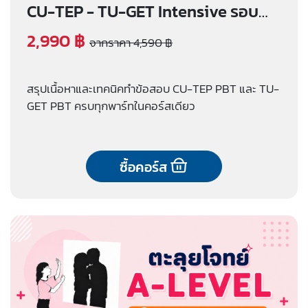
CU-TEP - TU-GET Intensive รอบ
เรียนออนไลน์
2,990 ฿
จากราคา 4,590 ฿
สรุปเนื้อหาและเทคนิคทำข้อสอบ CU-TEP PBT และ TU-
GET PBT ครบทุกพาร์ทในคอร์สเดียว
ซื้อคอร์ส