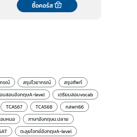
ซื้อคอร์ส
ากรณ์
สรุปไวยากรณ์
สรุปศัพท์
ียมสอบอังกฤษA-level
เตรียมสอบvocab
TCAS67
TCAS68
กสพท66
สอบหมอ
ภาษาอังกฤษม.ปลาย
TGAT
ตะลุยโจทย์อังกฤษA-level