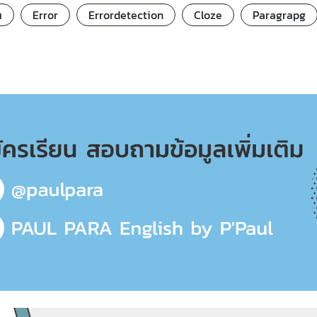
ท
Error
Errordetection
Cloze
Paragrapg