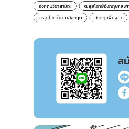
อังกฤษวิชาสามัญ
ตะลุยโจทย์อังกฤษกสพ
ตะลุยโจทย์ภาษาอังกฤษ
อังกฤษพื้นฐาน