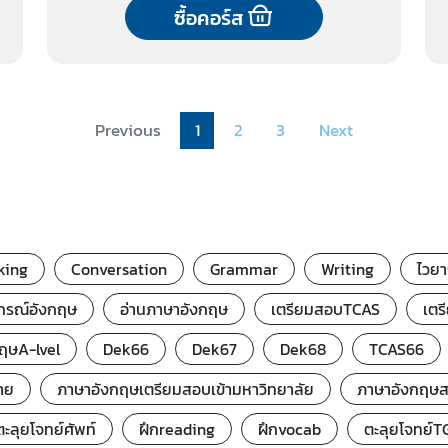
ซื้อคอร์ส
Previous
1
2
3
Next
king
Conversation
Grammar
Writing
ไวย
กรณ์อังกฤษ
อ่านภาษาอังกฤษ
เตรียมสอบTCAS
เตร
กฤษA-lvel
Dek66
Dek67
Dek68
TCAS66
าย
ภาษาอังกฤษเตรียมสอบเข้ามหาวิทยาลัย
ภาษาอังกฤษ
ตะลุยโจทย์ศัพท์
ฝึกreading
ฝึกvocab
ตะลุยโจทย์